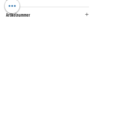
Artikelnummer
1
Verantwortliche Person für die EU
Verantwortlich
adidas AG
Adi-Dassler-Straße 1,
91074 Herzogenaurach, DE
serviceinfo@onlineshop.adidas.com
Du findest den für das Produkt
verantwortlichen Wirtschaftsakteur auch auf
dem jeweiligen Produkt bzw. der
Kataloge
Das sind wir
Verpackung oder in einer dem Produkt
beigefügten Unterlage.
Widerrufsformular