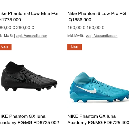
ike Phantom 6 Low Elite FG
Schnellansicht
Nike Phantom 6 Low Pro FG
Schnellansicht
H1778 900
IQ1886 900
tandardpreis
Sale-Preis
Standardpreis
Sale-Preis
80,00 €
260,00 €
160,00 €
150,00 €
kl. MwSt.
|
zzgl. Versandkosten
inkl. MwSt.
|
zzgl. Versandkosten
Neu
Neu
IKE Phantom GX luna
Schnellansicht
NIKE Phantom GX luna
Schnellansicht
cademy FG/MG FD6725 002
Academy FG/MG FD6725 40