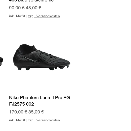
Standardpreis
Sale-Preis
90,00 €
45,00 €
inkl. MwSt.
|
zzgl. Versandkosten
y
Nike Phantom Luna II Pro FG
Schnellansicht
FJ2575 002
Standardpreis
Sale-Preis
170,00 €
85,00 €
inkl. MwSt.
|
zzgl. Versandkosten