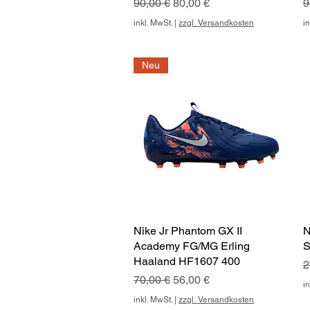
Standardpreis
Sale-Preis
S
90,00 €
80,00 €
9
inkl. MwSt.
|
zzgl. Versandkosten
in
Neu
Nike Jr Phantom GX II
Schnellansicht
N
Academy FG/MG Erling
S
Haaland HF1607 400
S
2
Standardpreis
Sale-Preis
70,00 €
56,00 €
in
inkl. MwSt.
|
zzgl. Versandkosten