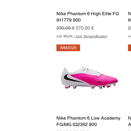
Nike Phantom 6 High Elite FG
Schnellansicht
N
IH1779 900
I
Standardpreis
Sale-Preis
S
290,00 €
270,00 €
2
inkl. MwSt.
|
zzgl. Versandkosten
in
WM2026
Nike Phantom 6 Low Academy
Schnellansicht
N
FG/MG IQ2392 900
A