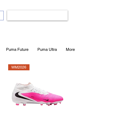
Anmelden
op
Bälle
Mode
Fanshop
Mehr..
Puma Future
Puma Ultra
More
WM2026