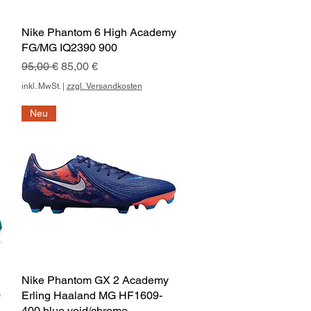
Nike Phantom 6 High Academy
Schnellansicht
FG/MG IQ2390 900
Standardpreis
Sale-Preis
95,00 €
85,00 €
inkl. MwSt.
|
zzgl. Versandkosten
Neu
Nike Phantom GX 2 Academy
Schnellansicht
0
Erling Haaland MG HF1609-
400 blue void/chrome