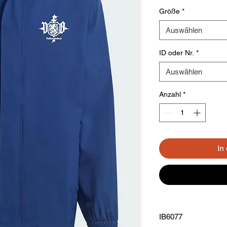
Größe
*
Auswählen
ID oder Nr.
*
Auswählen
Anzahl
*
In
IB6077