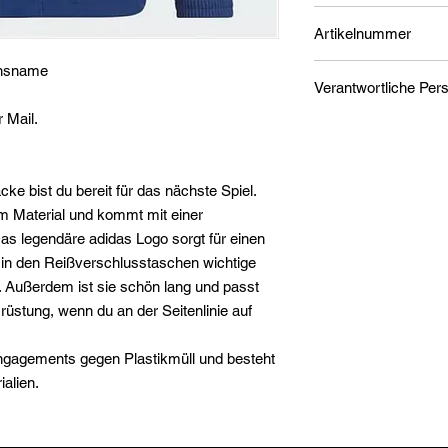
Artikelnummer
insname
1
r Mail.
adidas AG
Adi-Dassler-Straße 1
91074 Herzogenaura
serviceinfo@onlines
cke bist du bereit für das nächste Spiel.
Du findest den für d
m Material und kommt mit einer
Wirtschaftsakteur au
as legendäre adidas Logo sorgt für einen
der Verpackung oder 
 in den Reißverschlusstaschen wichtige
Unterlage.
. Außerdem ist sie schön lang und passt
rüstung, wenn du an der Seitenlinie auf
Engagements gegen Plastikmüll und besteht
alien.