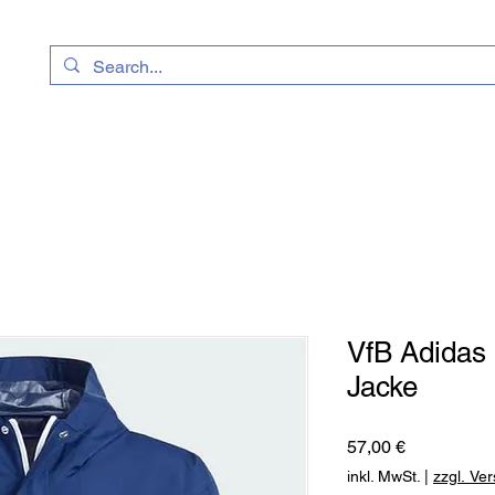
uhe
Kataloge
Geschenkkarte
Vereinssh
VfB Adidas 
Jacke
Preis
57,00 €
inkl. MwSt.
|
zzgl. Ve