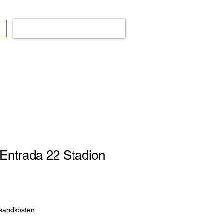
Anmelden
op
Bälle
Mode
Fanshop
Mehr..
Entrada 22 Stadion
rsandkosten