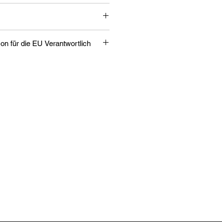
Verantwortliche Person für die EU Verantwortlich
,
ch, DE
hop.adidas.com
as Produkt verantwortlichen
ch auf dem jeweiligen Produkt bzw.
in einer dem Produkt beigefügten