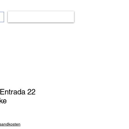
Anmelden
op
Bälle
Mode
Fanshop
Mehr..
 Entrada 22
cke
rsandkosten