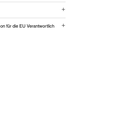
Verantwortliche Person für die EU Verantwortlich
,
ch, DE
hop.adidas.com
as Produkt verantwortlichen
ch auf dem jeweiligen Produkt bzw.
in einer dem Produkt beigefügten