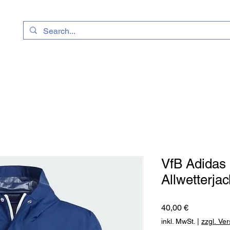
uhe
Kataloge
Geschenkkarte
Vereinssh
VfB Adidas
Allwetterja
Preis
40,00 €
inkl. MwSt.
|
zzgl. Ve