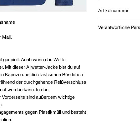
Artikelnummer
insname
1
r Mail.
adidas AG
Adi-Dassler-Straße 1
91074 Herzogenaura
serviceinfo@onlines
it gespielt. Auch wenn das Wetter
Du findest den für d
r. Mit dieser Allwetter-Jacke bist du auf
Wirtschaftsakteur au
 Die Kapuze und die elastischen Bündchen
der Verpackung oder 
während der durchgehende Reißverschluss
Unterlage.
fnet werden kann. In den
 Vorderseite sind außerdem wichtige
n.
Engagements gegen Plastikmüll und besteht
alien.