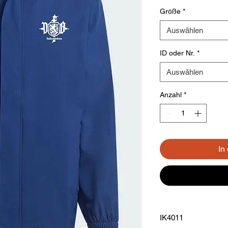
Größe
*
Auswählen
ID oder Nr.
*
Auswählen
Anzahl
*
In
IK4011