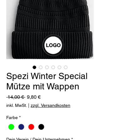
Spezi Winter Special
Mütze mit Wappen
Standardpreis
Sale-
 14,00 € 
9,80 €
Preis
inkl. MwSt.
|
zzgl. Versandkosten
Farbe
*
Dein Verein / Dein Unternehmen
*