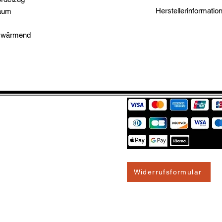
658595-02
Herstellerinformatio
raum
Puma SE
, wärmend
Puma Way 1
91074 Herzogenaur
DE
https://about.puma.
Widerrufsformular