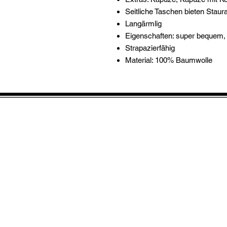
Seitliche Taschen bieten Stau
Langärmlig
Eigenschaften: super bequem
Strapazierfähig
Material: 100% Baumwolle
IMPRESSUM
Retouren
Versand/ Retouren- &
Zahlungsbedingunge
Widerrufsrecht & Muster-
Widerrufsformular
Allgemeine
Geschäftsbedingungen