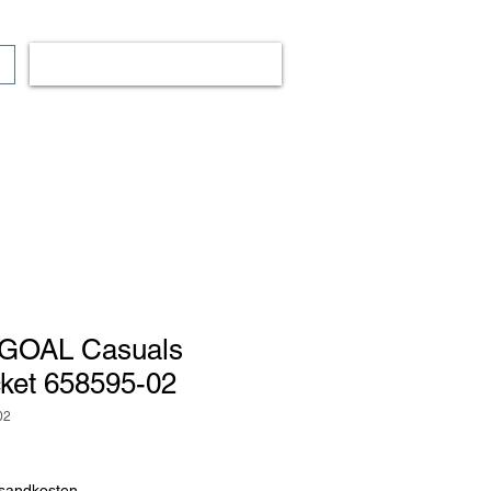
Anmelden
op
Bälle
Mode
Fanshop
Mehr..
GOAL Casuals
ket 658595-02
02
reis
le-
eis
rsandkosten