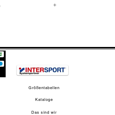
n
ach
com/de/contact
Größentabellen
Kataloge
Das sind wir