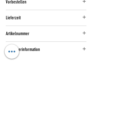
Vorbestellen
Lieferzeit
1-3 Werktage
Artikelnummer
108138 02
Herstellerinformation
Puma SE
Puma Way 1
91074 Herzogenaurach
DE
https://about.puma.com/de/contact
Kataloge
Das sind wir