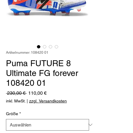
Artikelnummer: 108420 01
Puma FUTURE 8
Ultimate FG forever
108420 01
Standardpreis
Sale-
 230,00 € 
110,00 €
Preis
inkl. MwSt.
|
zzgl. Versandkosten
Größe
*