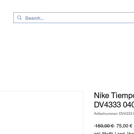
uhe
Kataloge
Geschenkkarte
Vereinssh
Nike Tiemp
DV4333 04
Artikelnummer: DV4333 
Standard
 150,00 € 
75,00 €
inkl. MwSt.
|
zzgl. Ve