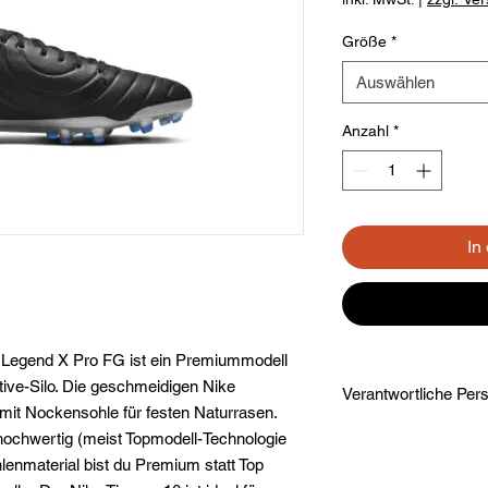
Größe
*
Auswählen
Anzahl
*
In
 Legend X Pro FG ist ein Premiummodell
ive-Silo. Die geschmeidigen Nike
t Nockensohle für festen Naturrasen.
Herstellerinformation
 hochwertig (meist Topmodell-Technologie
NIKE Retail B.V.
enmaterial bist du Premium statt Top
PO BOX 6453, Colo