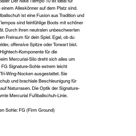
baller Der Nike Tiempo 10 ist ideal für
1213
h einem Alleskönner auf dem Platz sind.
NL
ballschuh ist eine Fusion aus Tradition und
https://www.nike.com
iempos sind feinfühlige Boots mit schöner
ität. Durch ihren neutralen unbeschwerten
en Freiraum für dein Spiel. Egal, ob du
lder, offensive Spitze oder Torwart bist.
e Hightech-Komponente für die
Beim Mercurial-Silo dreht sich alles um
 FG Signature-Sohle extrem leicht
Tri-Wing-Nocken ausgestattet. Sie
chub und brachiale Beschleunigung für
auf Naturrasen. Die Optik der Signature-
amte Mercurial Fußballschuh-Linie.
en Sohle: FG (Firm Ground)