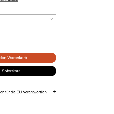
 den Warenkorb
Sofortkauf
Verantwortliche Person für die EU Verantwortlich
:
sseum 1