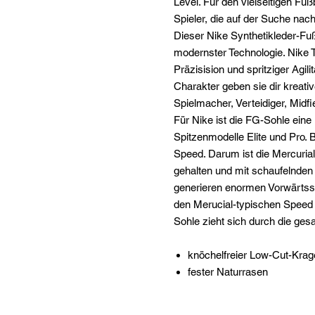
Level. Für den vielseitigen Fuß
Spieler, die auf der Suche nac
Dieser Nike Synthetikleder-Fuß
modernster Technologie. Nike T
Präzisision und spritziger Agil
Charakter geben sie dir kreativ
Spielmacher, Verteidiger, Midfie
Für Nike ist die FG-Sohle ein
Spitzenmodelle Elite und Pro. 
Speed. Darum ist die Mercurial
gehalten und mit schaufelnden 
generieren enormen Vorwärtss
den Merucial-typischen Speed 
Sohle zieht sich durch die ges
knöchelfreier Low-Cut-Krag
fester Naturrasen