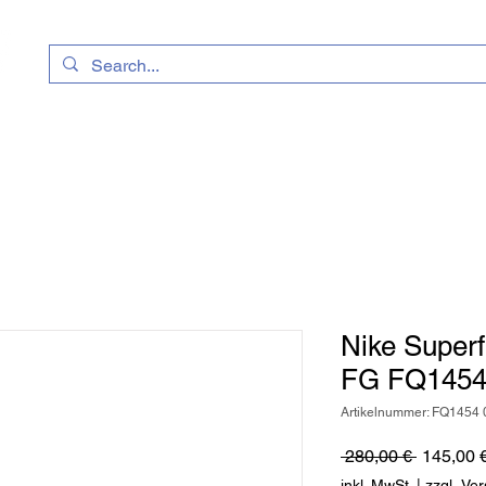
uhe
Kataloge
Geschenkkarte
Vereinssh
Nike Superf
FG FQ1454
Artikelnummer: FQ1454 
Standard
 280,00 € 
145,00 
inkl. MwSt.
|
zzgl. Ve