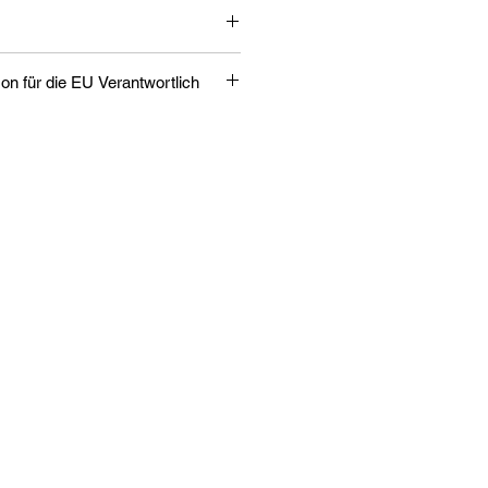
 FG FQ1454 002
Verantwortliche Person für die EU Verantwortlich
:
sseum 1
/help/