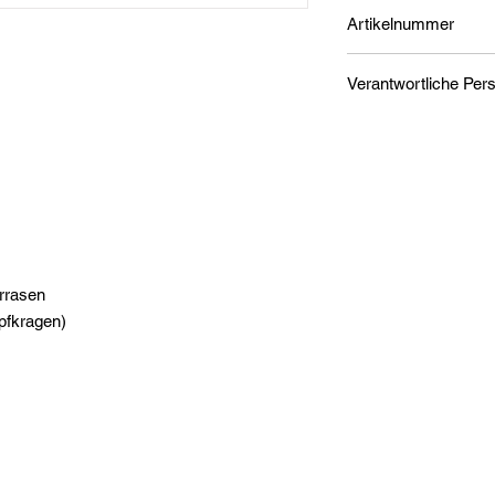
1-3 Werktage
Artikelnummer
Nike Superfly Elite
Herstellerinformation
NIKE Retail B.V.
PO BOX 6453, Colo
1213
NL
https://www.nike.com
urrasen
pfkragen)