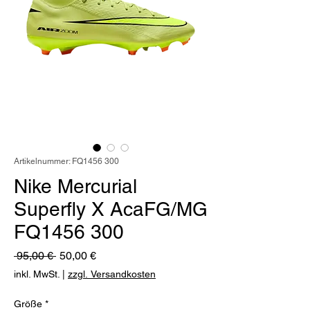
Artikelnummer: FQ1456 300
Nike Mercurial
Superfly X AcaFG/MG
FQ1456 300
Standardpreis
Sale-
 95,00 € 
50,00 €
Preis
inkl. MwSt.
|
zzgl. Versandkosten
Größe
*