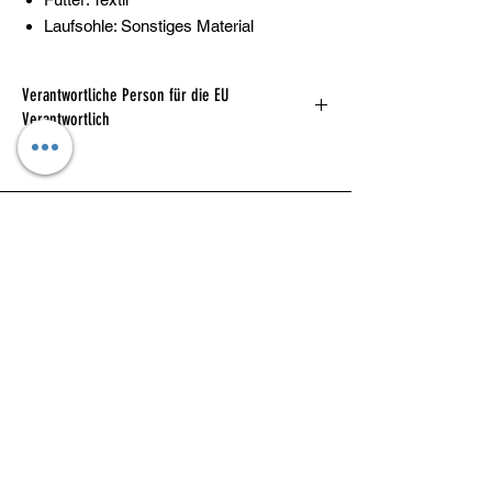
Laufsohle: Sonstiges Material
Verantwortliche Person für die EU
Verantwortlich
Herstellerinformation:
NIKE Retail B.V.
PO BOX 6453, Colosseum 1
1213
NL
https://www.nike.com/help/
Kataloge
Das sind wir
Widerrufsformular