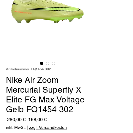
Artikelnummer: FQ1454 302
Nike Air Zoom
Mercurial Superfly X
Elite FG Max Voltage
Gelb FQ1454 302
Standardpreis
Sale-
 280,00 € 
168,00 €
Preis
inkl. MwSt.
|
zzgl. Versandkosten