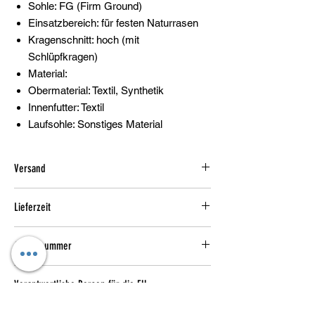
Sohle: FG (Firm Ground)
Einsatzbereich: für festen Naturrasen
Kragenschnitt: hoch (mit
Schlüpfkragen)
Material:
Obermaterial: Textil, Synthetik
Innenfutter: Textil
Laufsohle: Sonstiges Material
Versand
1-3 Werktage
Lieferzeit
1-3 Werktage
Artikelnummer
FQ1454 302
Verantwortliche Person für die EU
Verantwortlich