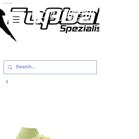
ussballschuhe günstig Fußball Spezialist