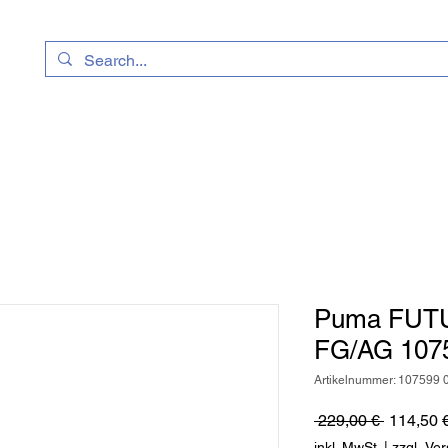
uhe
Kataloge
Geschenkkarte
Vereinssh
Puma FUT
FG/AG 107
Artikelnummer: 107599 
Standard
 229,00 € 
114,50 
inkl. MwSt.
|
zzgl. Ve