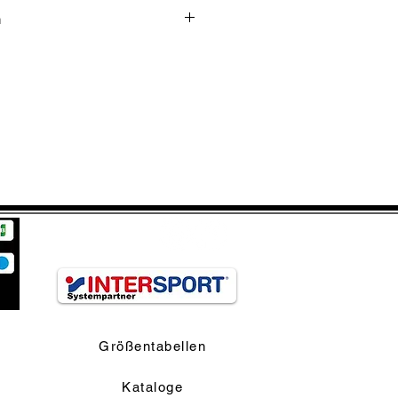
n
ach
com/de/contact
Größentabellen
Kataloge