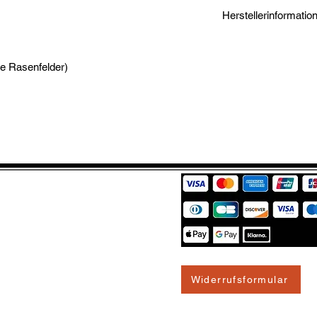
1-3 Werktage
Herstellerinformatio
Puma SE
Puma Way 1
ne Rasenfelder)
91074 Herzogenaur
DE
https://about.puma.
Widerrufsformular