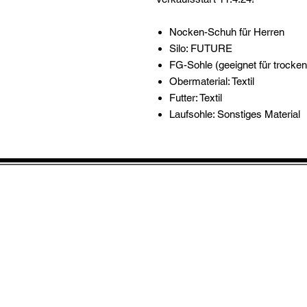
Nocken-Schuh für Herren
Silo: FUTURE
FG-Sohle (geeignet für trocke
Obermaterial: Textil
Futter: Textil
Laufsohle: Sonstiges Material
IMPRESSUM
Retouren
Versand/ Retouren- &
Zahlungsbedingunge
Widerrufsrecht & Muster-
Widerrufsformular