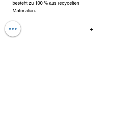
besteht zu 100 % aus recycelten
Materialien.
H57529
Artikelnummer
1
Verantwortliche Person für die EU
Verantwortlich
adidas AG
Adi-Dassler-Straße 1,
91074 Herzogenaurach, DE
serviceinfo@onlineshop.adidas.com
Du findest den für das Produkt
verantwortlichen Wirtschaftsakteur auch auf
dem jeweiligen Produkt bzw. der
Kataloge
Das sind wir
Verpackung oder in einer dem Produkt
beigefügten Unterlage.