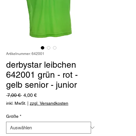
Artikelnummer: 642001
derbystar leibchen
642001 grün - rot -
gelb senior - junior
Standardpreis
Sale-
 7,00 € 
4,00 €
Preis
inkl. MwSt.
|
zzgl. Versandkosten
Größe
*