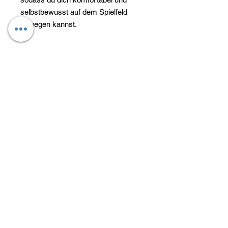
selbstbewusst auf dem Spielfeld
bewegen kannst.
Verantwortliche Person für die EU
Verantwortlich
adidas AG
Adi-Dassler-Straße 1,
91074 Herzogenaurach, DE
serviceinfo@onlineshop.adidas.com
Du findest den für das Produkt
verantwortlichen Wirtschaftsakteur auch auf
dem jeweiligen Produkt bzw. der
Kataloge
Das sind wir
Verpackung oder in einer dem Produkt
beigefügten Unterlage.