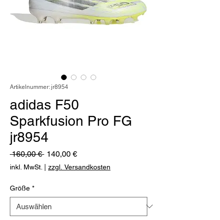
Artikelnummer: jr8954
adidas F50
Sparkfusion Pro FG
jr8954
Standardpreis
Sale-
 160,00 € 
140,00 €
Preis
inkl. MwSt.
|
zzgl. Versandkosten
Größe
*