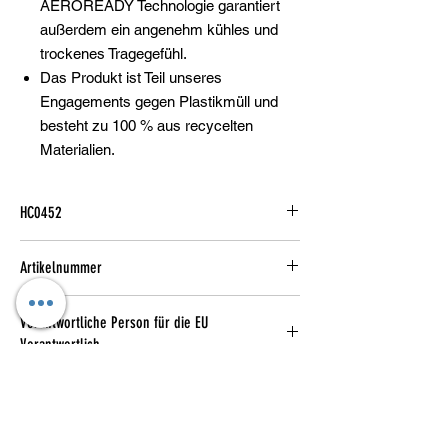
AEROREADY Technologie garantiert
außerdem ein angenehm kühles und
trockenes Tragegefühl.
Das Produkt ist Teil unseres
Engagements gegen Plastikmüll und
besteht zu 100 % aus recycelten
Materialien.
HC0452
Artikelnummer
2
Verantwortliche Person für die EU
Verantwortlich
adidas AG
Adi-Dassler-Straße 1,
91074 Herzogenaurach, DE
serviceinfo@onlineshop.adidas.com