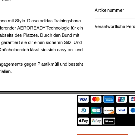
Artikelnummer
anne mit Style. Diese adidas Trainingshose
1
bierender AEROREADY Technologie für ein
 abseits des Platzes. Durch den Bund mit
adidas AG
arantiert sie dir einen sicheren Sitz. Und
Adi-Dassler-Straße 1
nöchelbereich lässt sie sich easy an- und
91074 Herzogenaura
serviceinfo@onlines
Du findest den für d
Engagements gegen Plastikmüll und besteht
Wirtschaftsakteur au
alien.
der Verpackung oder 
Unterlage.