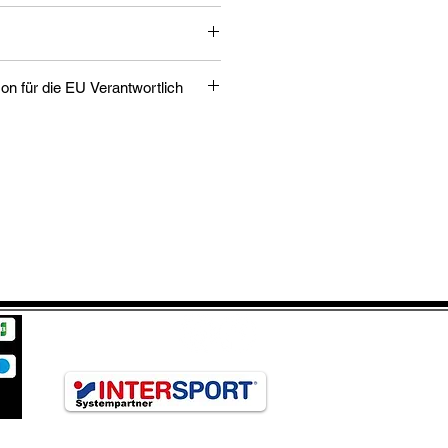
Verantwortliche Person für die EU Verantwortlich
,
ch, DE
hop.adidas.com
as Produkt verantwortlichen
ch auf dem jeweiligen Produkt bzw.
in einer dem Produkt beigefügten