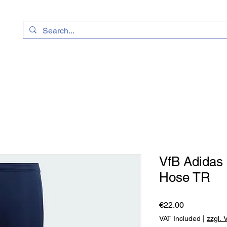
VfB Adidas
Hose TR
Price
€22.00
VAT Included
|
zzgl.