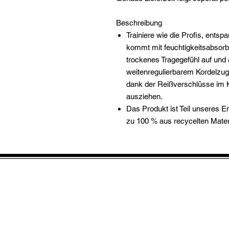
Beschreibung
Trainiere wie die Profis, entsp
kommt mit feuchtigkeitsabsor
trockenes Tragegefühl auf und
weitenregulierbarem Kordelzug g
dank der Reißverschlüsse im K
ausziehen.
Das Produkt ist Teil unseres 
zu 100 % aus recycelten Materi
IMPRESSUM
Retouren
Versand/ Retouren- &
Zahlungsbedingunge