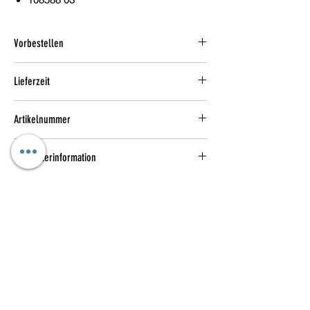
Vorbestellen
Lieferzeit
1-3 Werktage
Artikelnummer
108588 03
Herstellerinformation
Puma SE
Puma Way 1
91074 Herzogenaurach
DE
https://about.puma.com/de/contact
Kataloge
Das sind wir