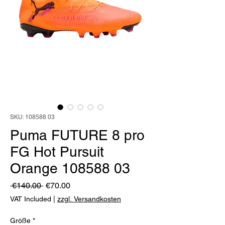
SKU: 108588 03
Puma FUTURE 8 pro
FG Hot Pursuit
Orange 108588 03
Regular
Sale
 €140.00 
€70.00
Price
Price
VAT Included
|
zzgl. Versandkosten
Größe
*