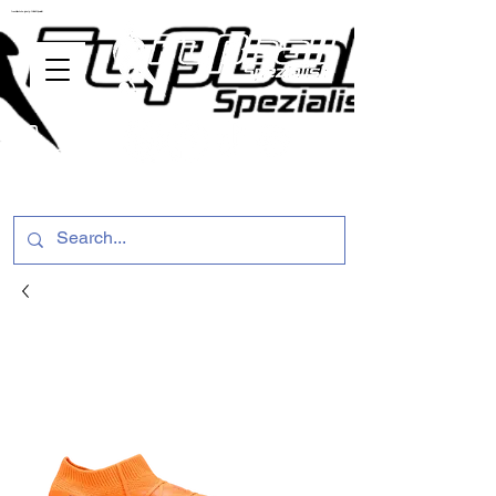
ussballschuhe günstig Fußball Spezialist