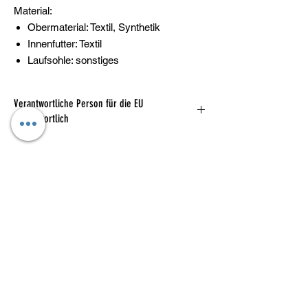
Material:
Obermaterial: Textil, Synthetik
Innenfutter: Textil
Laufsohle: sonstiges
Verantwortliche Person für die EU
Verantwortlich
adidas AG
Adi-Dassler-Straße 1,
91074 Herzogenaurach, DE
serviceinfo@onlineshop.adidas.com
Du findest den für das Produkt
verantwortlichen Wirtschaftsakteur auch auf
dem jeweiligen Produkt bzw. der
Kataloge
Das sind wir
Verpackung oder in einer dem Produkt
beigefügten Unterlage.