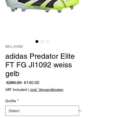
SKU: JI1092
adidas Predator Elite
FT FG JI1092 weiss
gelb
Regular
Sale
 €280.00 
€140.00
Price
Price
VAT Included
|
zzgl. Versandkosten
Größe
*