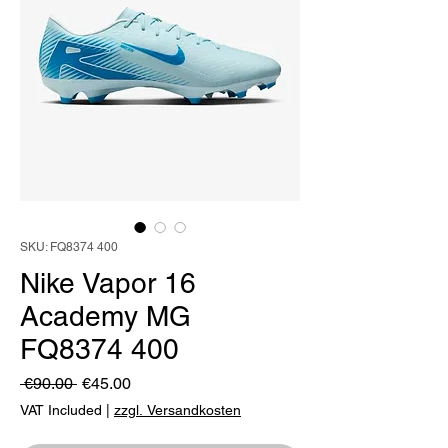
SKU: FQ8374 400
Nike Vapor 16
Academy MG
FQ8374 400
Regular
Sale
 €90.00 
€45.00
Price
Price
VAT Included
|
zzgl. Versandkosten