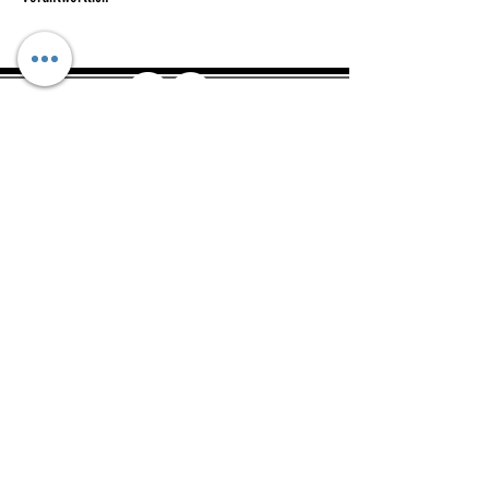
Herstellerinformation:
NIKE Retail B.V.
PO BOX 6453, Colosseum 1
1213
NL
https://www.nike.com/help/
Kataloge
Das sind wir
Widerrufsformular
Kontakt
Größentabellen
Widerrufsrecht & Muster-
Widerrufsformular
Allgemeine Geschäftsbedingungen