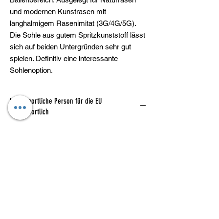
und modernen Kunstrasen mit
langhalmigem Rasenimitat (3G/4G/5G).
Die Sohle aus gutem Spritzkunststoff lässt
sich auf beiden Untergründen sehr gut
spielen. Definitiv eine interessante
Sohlenoption.
Verantwortliche Person für die EU
Verantwortlich
Herstellerinformation:
NIKE Retail B.V.
PO BOX 6453, Colosseum 1
1213
NL
https://www.nike.com/help/
Kataloge
Das sind wir