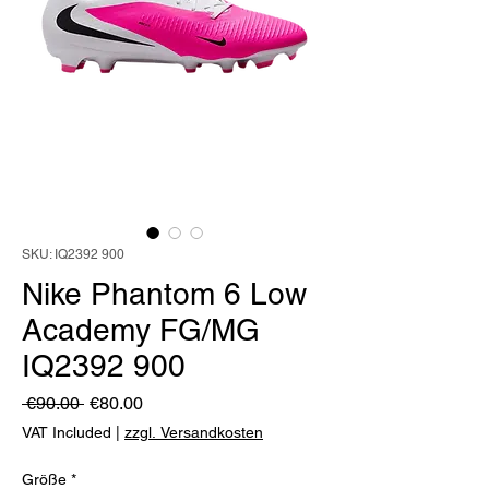
SKU: IQ2392 900
Nike Phantom 6 Low
Academy FG/MG
IQ2392 900
Regular
Sale
 €90.00 
€80.00
Price
Price
VAT Included
|
zzgl. Versandkosten
Größe
*