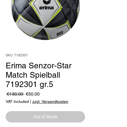
SKU: 7192301
Erima Senzor-Star
Match Spielball
7192301 gr.5
Regular
Sale
 €130.00 
€50.00
Price
Price
VAT Included
|
zzgl. Versandkosten
Out of Stock