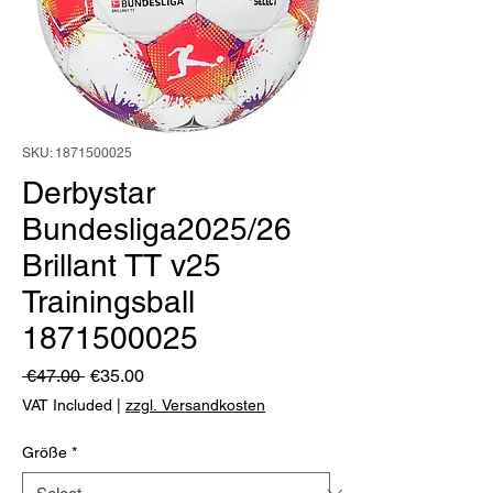
SKU: 1871500025
Derbystar
Bundesliga2025/26
Brillant TT v25
Trainingsball
1871500025
Regular
Sale
 €47.00 
€35.00
Price
Price
VAT Included
|
zzgl. Versandkosten
Größe
*