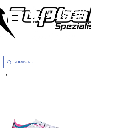
ussballschuhe günstig Fußball Spezialist