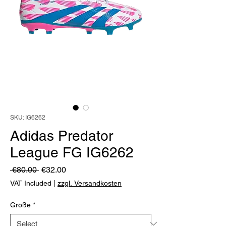
SKU: IG6262
Adidas Predator
League FG IG6262
Regular
Sale
 €80.00 
€32.00
Price
Price
VAT Included
|
zzgl. Versandkosten
Größe
*