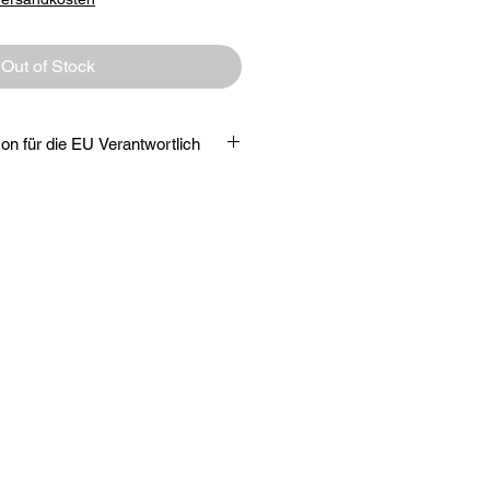
Out of Stock
Verantwortliche Person für die EU Verantwortlich
,
ch, DE
hop.adidas.com
as Produkt verantwortlichen
ch auf dem jeweiligen Produkt bzw.
in einer dem Produkt beigefügten