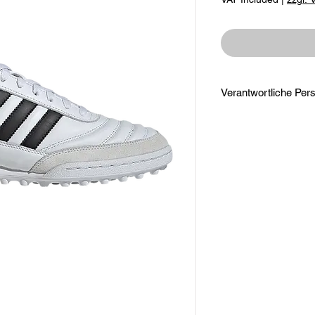
adidas AG
Adi-Dassler-Straße 1
91074 Herzogenaura
serviceinfo@onlines
Du findest den für d
Wirtschaftsakteur au
der Verpackung oder 
Unterlage.