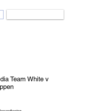
Anmelden
dia Team White v
oppen
Sale
Price
 Versandkosten