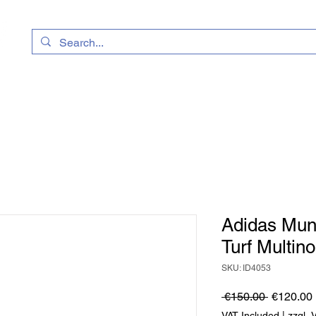
Adidas Mun
Turf Multin
SKU: ID4053
Regular
 €150.00 
€120.00
Price
VAT Included
|
zzgl.