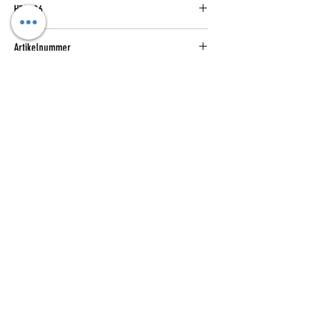
H57506
Artikelnummer
1
Verantwortliche Person für die EU
Verantwortlich
adidas AG
Adi-Dassler-Straße 1,
91074 Herzogenaurach, DE
serviceinfo@onlineshop.adidas.com
Du findest den für das Produkt
verantwortlichen Wirtschaftsakteur auch auf
dem jeweiligen Produkt bzw. der
Kataloge
Das sind wir
Verpackung oder in einer dem Produkt
beigefügten Unterlage.
Widerrufsformular