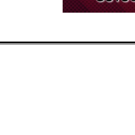
IMPRESSUM
Retouren
Versand/ Retouren- &
Zahlungsbedingunge
Widerrufsrecht & Muster-
Widerrufsformular
Allgemeine
Geschäftsbedingungen
Privatsphäre und
Datenschutz